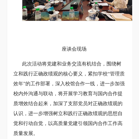
座谈会现场
此次活动将党建和业务交流有机结合，围绕
树
立和践行正确政绩观的核心要义，
紧扣
学校
“管理质
效年”
的工作部署，
深入校
馆
合作一线
，进一步
加强
校内外
沟通
与联动，
将开展学习教育与国内合作提
质增效结合起来，加深了支部党员对正确政绩观的
认识，
进一步增强树立和践行正确政绩观的思想自
觉和行动自觉
，
以高质量党建引领国内合作工作高
质量发展
。